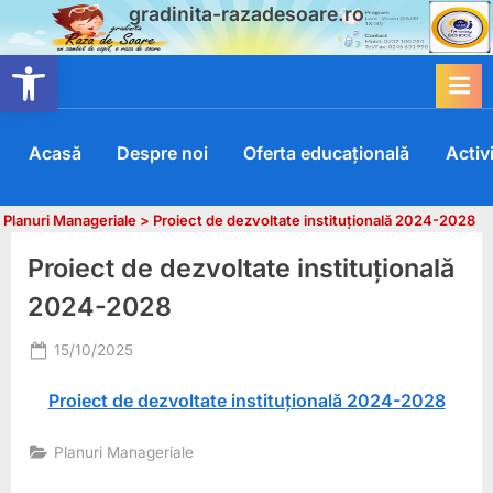
gradinita-razadesoare.ro
Skip
to
Deschide bara de unelte
content
Acasă
Despre noi
Oferta educațională
Activi
>
Planuri Manageriale
>
Proiect de dezvoltate instituțională 2024-2028
Proiect de dezvoltate instituțională
2024-2028
Posted
15/10/2025
By
on
user@razadesoare
Proiect de dezvoltate instituțională 2024-2028
Planuri Manageriale