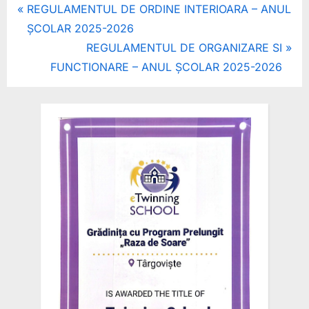
Navigare
P
REGULAMENTUL DE ORDINE INTERIOARA – ANUL
r
ȘCOLAR 2025-2026
în
e
N
REGULAMENTUL DE ORGANIZARE SI
articole
v
e
FUNCTIONARE – ANUL ȘCOLAR 2025-2026
i
x
o
t
u
P
s
o
P
s
o
t
s
:
t
: