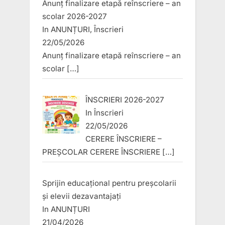
Anunț finalizare etapă reînscriere – an
scolar 2026-2027
In
ANUNȚURI
,
Înscrieri
22/05/2026
Anunț finalizare etapă reînscriere – an
scolar
[…]
ÎNSCRIERI 2026-2027
In
Înscrieri
22/05/2026
CERERE ÎNSCRIERE –
PREȘCOLAR CERERE ÎNSCRIERE
[…]
Sprijin educațional pentru preșcolarii
și elevii dezavantajați
In
ANUNȚURI
21/04/2026