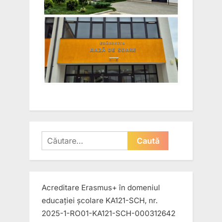
Caută
după:
Acreditare Erasmus+ în domeniul
educației școlare KA121-SCH, nr.
2025-1-RO01-KA121-SCH-000312642