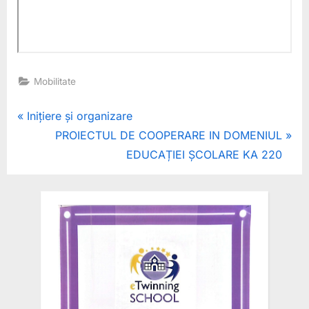
Mobilitate
Navigare
P
Inițiere și organizare
r
N
PROIECTUL DE COOPERARE IN DOMENIUL
în
e
e
EDUCAȚIEI ȘCOLARE KA 220
articole
v
x
i
t
o
P
u
o
s
s
P
t
o
:
s