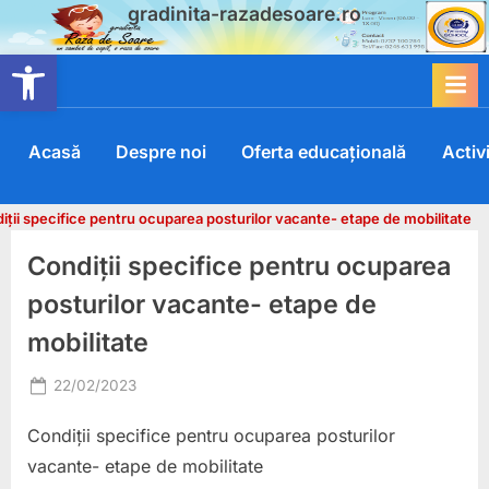
gradinita-razadesoare.ro
Skip
to
Deschide bara de unelte
content
Acasă
Despre noi
Oferta educațională
Activi
iții specifice pentru ocuparea posturilor vacante- etape de mobilitate
Condiții specifice pentru ocuparea
posturilor vacante- etape de
mobilitate
Posted
22/02/2023
By
on
user@razadesoare
Condiții specifice pentru ocuparea posturilor
vacante- etape de mobilitate