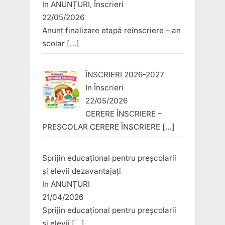
In
ANUNȚURI
,
Înscrieri
22/05/2026
Anunț finalizare etapă reînscriere – an
scolar
[…]
ÎNSCRIERI 2026-2027
In
Înscrieri
22/05/2026
CERERE ÎNSCRIERE –
PREȘCOLAR CERERE ÎNSCRIERE
[…]
Sprijin educațional pentru preșcolarii
și elevii dezavantajați
In
ANUNȚURI
21/04/2026
Sprijin educațional pentru preșcolarii
și elevii
[…]