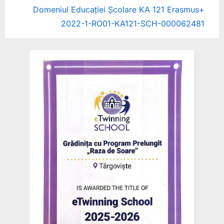
i
t
Domeniul Educației Școlare KA 121 Erasmus+
o
P
2022-1-RO01-KA121-SCH-000062481
u
o
s
s
P
t
o
:
s
t
: