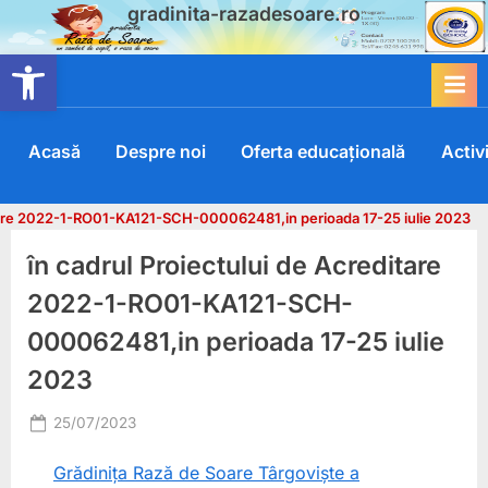
gradinita-razadesoare.ro
Skip
to
Deschide bara de unelte
content
Acasă
Despre noi
Oferta educațională
Activi
itare 2022-1-RO01-KA121-SCH-000062481,in perioada 17-25 iulie 2023
în cadrul Proiectului de Acreditare
2022-1-RO01-KA121-SCH-
000062481,in perioada 17-25 iulie
2023
Posted
25/07/2023
By
on
user@razadesoare
Grădinița Rază de Soare Târgoviște a