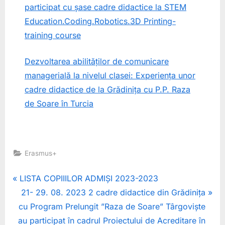
participat cu șase cadre didactice la STEM
Education.Coding.Robotics.3D Printing-
training course
Dezvoltarea abilităților de comunicare
managerială la nivelul clasei: Experiența unor
cadre didactice de la Grădinița cu P.P. Raza
de Soare în Turcia
Erasmus+
Navigare
P
LISTA COPIIILOR ADMIȘI 2023-2023
r
N
21- 29. 08. 2023 2 cadre didactice din Grădinița
în
e
e
cu Program Prelungit ”Raza de Soare” Târgoviște
articole
v
x
au participat în cadrul Proiectului de Acreditare în